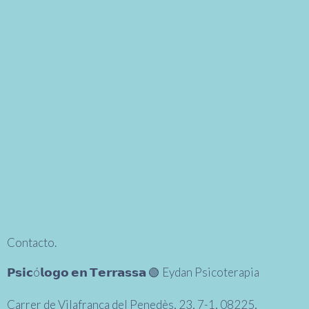
Contacto.
𝗣𝘀𝗶𝗰ó𝗹𝗼𝗴𝗼 𝗲𝗻 𝗧𝗲𝗿𝗿𝗮𝘀𝘀𝗮 🟢 Eydan Psicoterapia
Carrer de Vilafranca del Penedès, 23, 7-1, 08225,