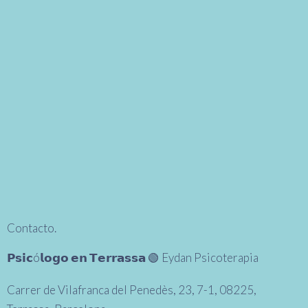
Contacto.
𝗣𝘀𝗶𝗰ó𝗹𝗼𝗴𝗼 𝗲𝗻 𝗧𝗲𝗿𝗿𝗮𝘀𝘀𝗮 🟢 Eydan Psicoterapia
Carrer de Vilafranca del Penedès, 23, 7-1, 08225,