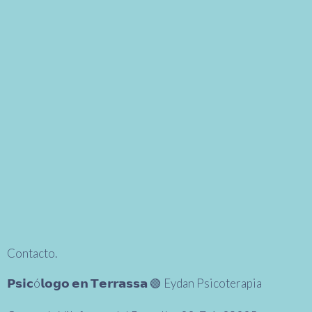
Contacto.
𝗣𝘀𝗶𝗰ó𝗹𝗼𝗴𝗼 𝗲𝗻 𝗧𝗲𝗿𝗿𝗮𝘀𝘀𝗮 🟢 Eydan Psicoterapia