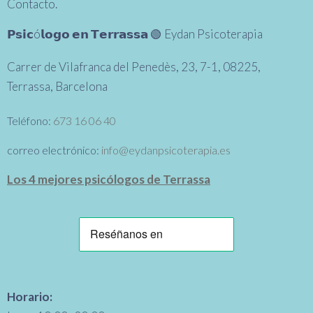
Contacto.
𝗣𝘀𝗶𝗰ó𝗹𝗼𝗴𝗼 𝗲𝗻 𝗧𝗲𝗿𝗿𝗮𝘀𝘀𝗮 🟢 Eydan Psicoterapia
Carrer de Vilafranca del Penedès, 23, 7-1, 08225,
Terrassa, Barcelona
Teléfono:
673 16 06 40
correo electrónico:
info@eydanpsicoterapia.es
Los 4 mejores psicólogos de Terrassa
Horario: