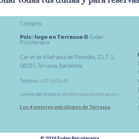
nar todas tus dudas y para reservas 
Contacto.
𝗣𝘀𝗶𝗰ó𝗹𝗼𝗴𝗼 𝗲𝗻 𝗧𝗲𝗿𝗿𝗮𝘀𝘀𝗮 🟢 Eydan
Psicoterapia
Carrer de Vilafranca del Penedès, 23, 7-1,
08225, Terrassa, Barcelona
Teléfono:
673 16 06 40
correo electrónico:
info@eydanpsicoterapia.es
Los 4 mejores psicólogos de Terrassa
© 2026 Eydan Psicoterapia