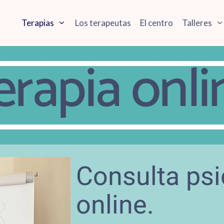
Terapias
Los terapeutas
El centro
Talleres
erapia onli
Consulta psi
online.