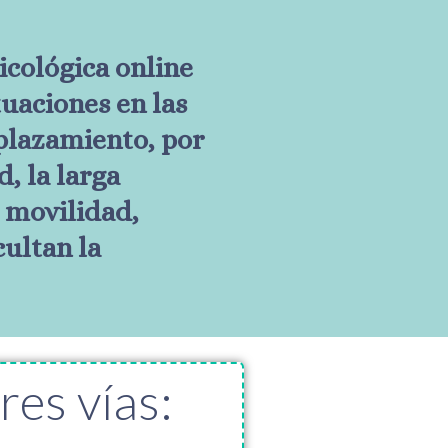
sicológica online
tuaciones en las
splazamiento, por
d, la larga
 movilidad,
cultan la
res vías: